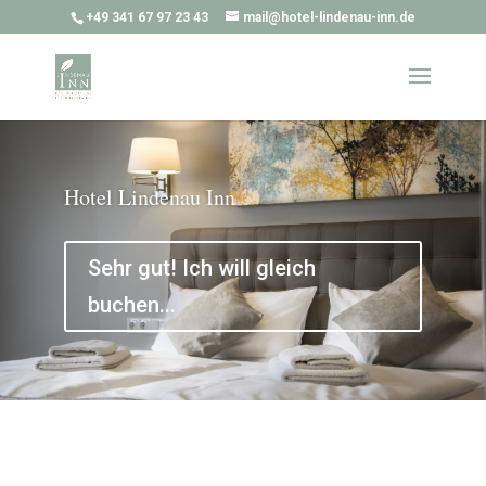
+49 341 67 97 23 43
mail@hotel-lindenau-inn.de
Hotel Lindenau Inn
Sehr gut! Ich will gleich
buchen...