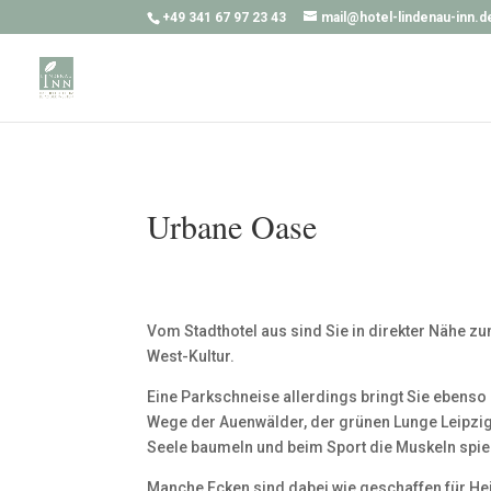
+49 341 67 97 23 43
mail@hotel-lindenau-inn.d
Urbane Oase
Vom Stadthotel aus sind Sie in direkter Nähe z
West-Kultur.
Eine Parkschneise allerdings bringt Sie ebenso 
Wege der Auenwälder, der grünen Lunge Leipzigs
Seele baumeln und beim Sport die Muskeln spie
Manche Ecken sind dabei wie geschaffen für He