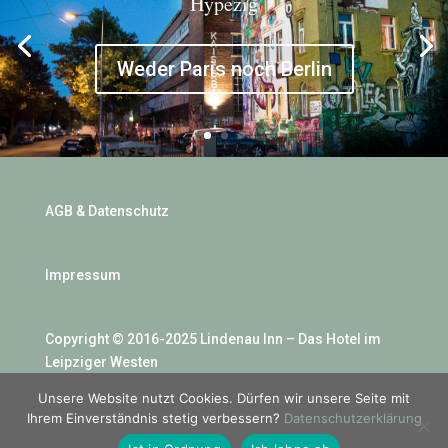
Hypezig
Weder Paris noch Berlin
AGB & Datenschutz
Impressum
Copyright © 2016-2025 Lindenau Inn – Das Hotel im
Leipziger Westen
Unsere Website nutzt Cookies. Dürfen wir unsere Seite mit
Ihrem Einverständnis stetig verbessern?
Datenschutzerklärung